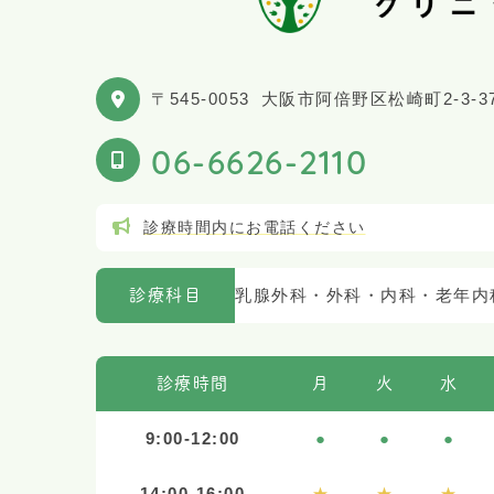
〒545-0053
大阪市阿倍野区松崎町2-3-3
06-6626-2110
診療時間内にお電話ください
乳腺外科・外科・内科・老年内
診療科目
診療時間
月
火
水
9:00-12:00
●
●
●
14:00-16:00
★
★
★