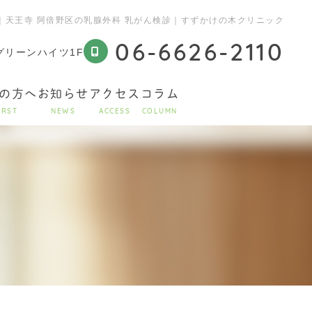
｜天王寺 阿倍野区の乳腺外科 乳がん検診｜すずかけの木クリニック
06-6626-2110
町グリーンハイツ1F
の方へ
お知らせ
アクセス
コラム
IRST
NEWS
ACCESS
COLUMN