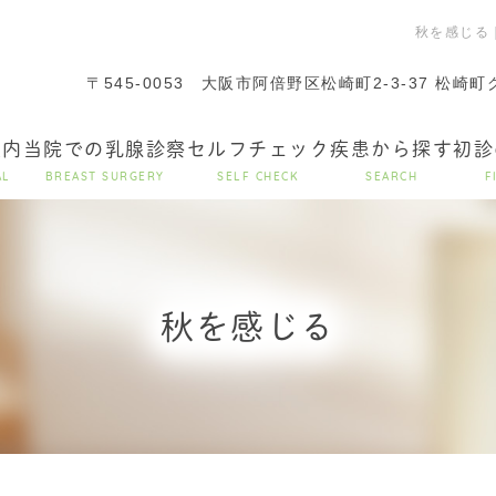
秋を感じる
〒545-0053
大阪市阿倍野区松崎町2-3-37 松崎
案内
当院での乳腺診察
セルフチェック
疾患から探す
初診
AL
BREAST SURGERY
SELF CHECK
SEARCH
F
秋を感じる