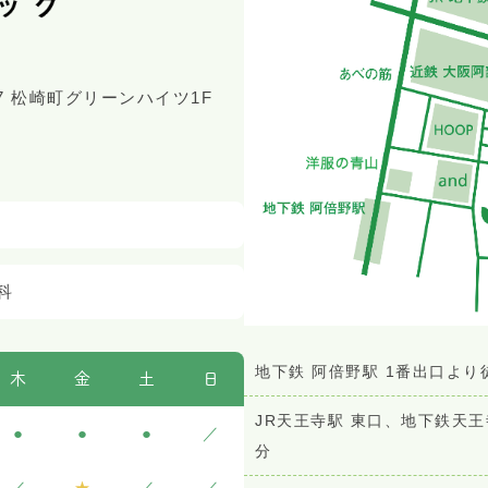
7 松崎町グリーンハイツ1F
科
地下鉄 阿倍野駅 1番出口より
木
金
土
日
JR天王寺駅 東口、地下鉄天王
●
●
●
／
分
／
★
／
／