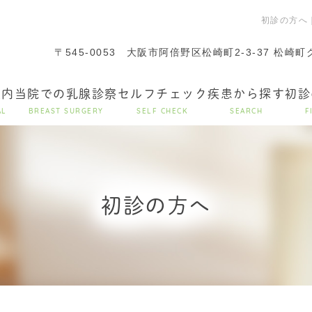
初診の方へ
〒545-0053
大阪市阿倍野区松崎町2-3-37 松崎
案内
当院での乳腺診察
セルフチェック
疾患から探す
初診
AL
BREAST SURGERY
SELF CHECK
SEARCH
F
初診の方へ