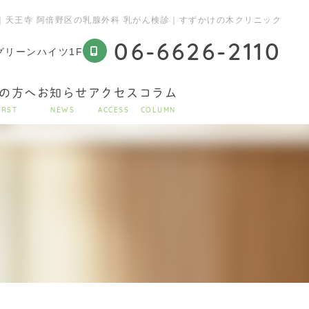
｜天王寺 阿倍野区の乳腺外科 乳がん検診｜すずかけの木クリニック
06-6626-2110
町グリーンハイツ1F
の方へ
お知らせ
アクセス
コラム
IRST
NEWS
ACCESS
COLUMN